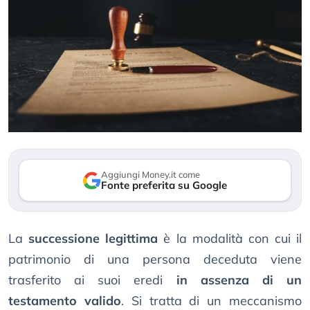
Aggiungi Money.it come
Fonte preferita su Google
La
successione legittima
è la modalità con cui il
patrimonio di una persona deceduta viene
trasferito ai suoi eredi
in assenza di un
testamento valido
. Si tratta di un meccanismo