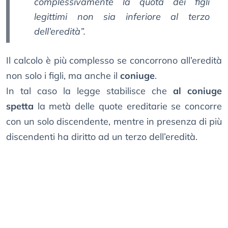
complessivamente la quota dei figli
legittimi non sia inferiore al terzo
dell’eredità”.
Il calcolo è più complesso se concorrono all’eredità
non solo i figli, ma anche il
coniuge
.
In tal caso la legge stabilisce che
al coniuge
spetta
la metà delle quote ereditarie se concorre
con un solo discendente, mentre in presenza di più
discendenti ha diritto ad un terzo dell’eredità.