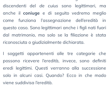
discendenti del
de cuius
sono legittimari, ma
anche il
coniuge
e di seguito vedremo meglio
come funziona l’assegnazione dell’eredità in
questo caso. Sono legittimari anche i figli nati fuori
dal matrimonio, ma solo se la filiazione è stata
riconosciuta o giudizialmente dichiarata.
I soggetti appartenenti alle tre categorie che
possono ricevere l’eredità, invece, sono definiti
eredi legittimi. Questi verranno alla successione
solo in alcuni casi. Quando? Ecco in che modo
viene suddivisa l’eredità.