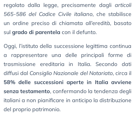
regolato dalla legge, precisamente dagli
articoli
565-586 del Codice Civile italiano
, che stabilisce
un ordine preciso di chiamata all’eredità, basato
sul
grado di parentela
con il defunto.
Oggi, l’istituto della successione legittima continua
a rappresentare una delle principali forme di
trasmissione ereditaria in Italia. Secondo dati
diffusi dal
Consiglio Nazionale del Notariato
, circa il
58% delle successioni aperte in Italia avviene
senza testamento
, confermando la tendenza degli
italiani a non pianificare in anticipo la distribuzione
del proprio patrimonio.