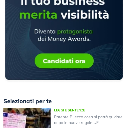
Selezionati per te
LEGGI E SENTENZE
Patente B, ecco cosa si potrà guidare
dopo le nuove regole UE