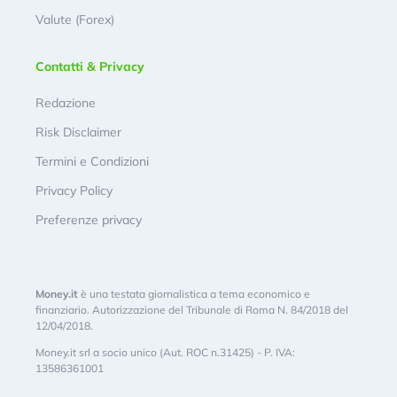
Valute (Forex)
Contatti & Privacy
Redazione
Risk Disclaimer
Termini e Condizioni
Privacy Policy
Preferenze privacy
Money.it
è una testata giornalistica a tema economico e
finanziario. Autorizzazione del Tribunale di Roma N. 84/2018 del
12/04/2018.
Money.it srl a socio unico (Aut. ROC n.31425) - P. IVA:
13586361001