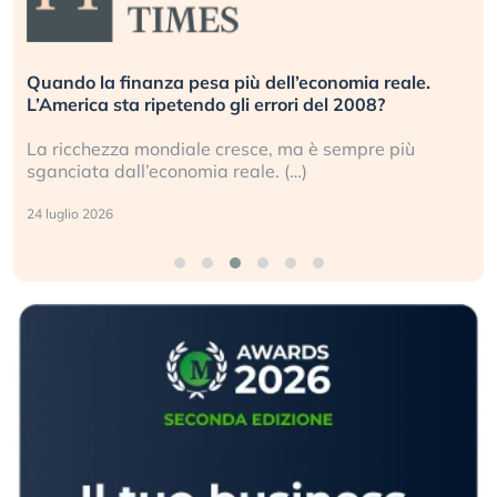
Quando la finanza pesa più dell’economia reale.
L’America sta ripetendo gli errori del 2008?
La ricchezza mondiale cresce, ma è sempre più
sganciata dall’economia reale. (…)
24 luglio 2026