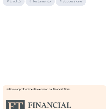
#
Eredità
#
Testamento
#
Successione