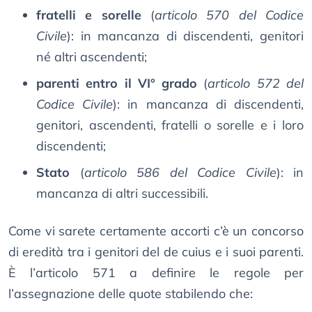
fratelli e sorelle
(
articolo 570 del Codice
Civile
): in mancanza di discendenti, genitori
né altri ascendenti;
parenti entro il VI° grado
(
articolo 572 del
Codice Civile
): in mancanza di discendenti,
genitori, ascendenti, fratelli o sorelle e i loro
discendenti;
Stato
(
articolo 586 del Codice Civile
): in
mancanza di altri successibili.
Come vi sarete certamente accorti c’è un concorso
di eredità tra i genitori del de cuius e i suoi parenti.
È l’articolo 571 a definire le regole per
l’assegnazione delle quote stabilendo che: