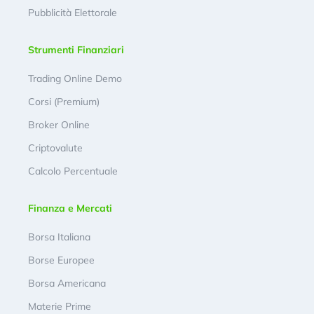
Pubblicità Elettorale
Strumenti Finanziari
Trading Online Demo
Corsi (Premium)
Broker Online
Criptovalute
Calcolo Percentuale
Finanza e Mercati
Borsa Italiana
Borse Europee
Borsa Americana
Materie Prime