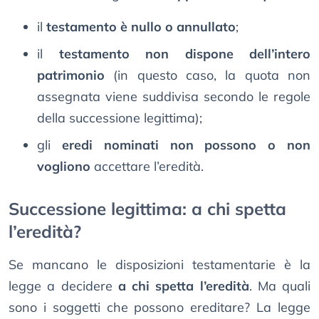
il
testamento è nullo o annullato
;
il
testamento non dispone dell’intero
patrimonio
(in questo caso, la quota non
assegnata viene suddivisa secondo le regole
della successione legittima);
gli
eredi nominati non possono o non
vogliono
accettare l’eredità.
Successione legittima: a chi spetta
l’eredità?
Se mancano le disposizioni testamentarie è la
legge a decidere
a chi spetta l’eredità
. Ma quali
sono i soggetti che possono ereditare? La legge