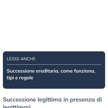
LEGGI ANCHE
Successione ereditaria, come funziona,
tipi e regole
Successione legittima in presenza di
legittimari