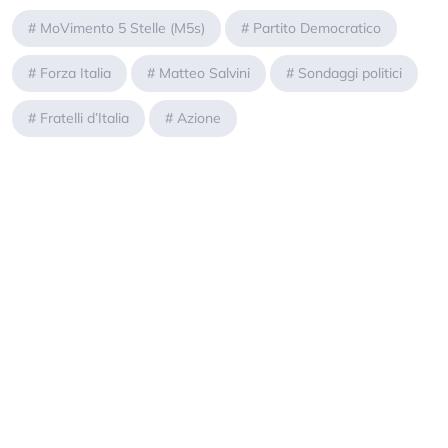
#
MoVimento 5 Stelle (M5s)
#
Partito Democratico
#
Forza Italia
#
Matteo Salvini
#
Sondaggi politici
#
Fratelli d’Italia
#
Azione