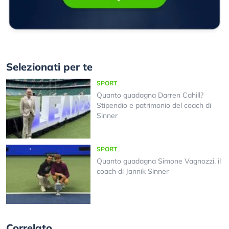
Selezionati per te
SPORT
Quanto guadagna Darren Cahill?
Stipendio e patrimonio del coach di
Sinner
SPORT
Quanto guadagna Simone Vagnozzi, il
coach di Jannik Sinner
Correlato