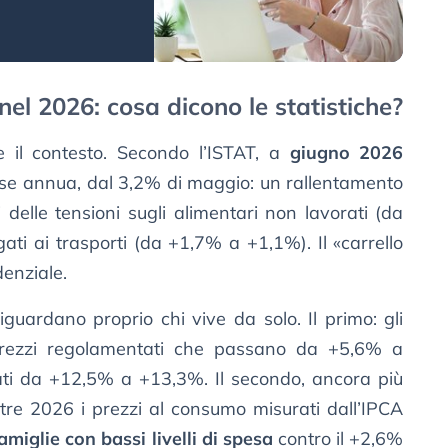
nel 2026: cosa dicono le statistiche?
e il contesto. Secondo l’ISTAT, a
giugno 2026
se annua, dal 3,2% di maggio: un rallentamento
i delle tensioni sugli alimentari non lavorati (da
ati ai trasporti (da +1,7% a +1,1%). Il «carrello
enziale.
guardano proprio chi vive da solo. Il primo: gli
prezzi regolamentati che passano da +5,6% a
ti da +12,5% a +13,3%. Il secondo, ancora più
stre 2026 i prezzi al consumo misurati dall’IPCA
amiglie con bassi livelli di spesa
contro il +2,6%