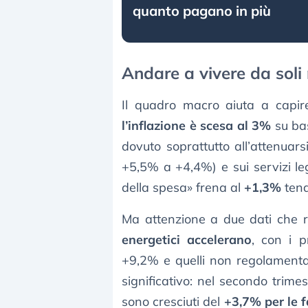
quanto pagano in più
Andare a vivere da soli 
Il quadro macro aiuta a capir
l’inflazione è scesa al 3%
su ba
dovuto soprattutto all’attenuars
+5,5% a +4,4%) e sui servizi leg
della spesa» frena al
+1,3%
tend
Ma attenzione a due dati che ri
energetici accelerano
, con i 
+9,2% e quelli non regolamenta
significativo: nel secondo trime
sono cresciuti del
+3,7% per le f