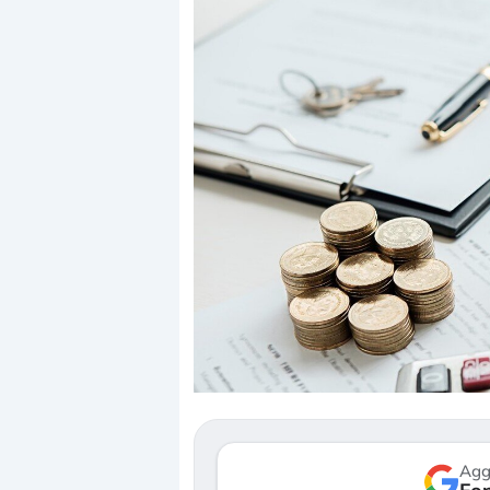
Dalle valutazioni estr
correzione. Cosa sta g
repricing degli asset?
Gli investitori stanno 
mostrando segni di s
verso le (…)
Agg
3 agosto 2026