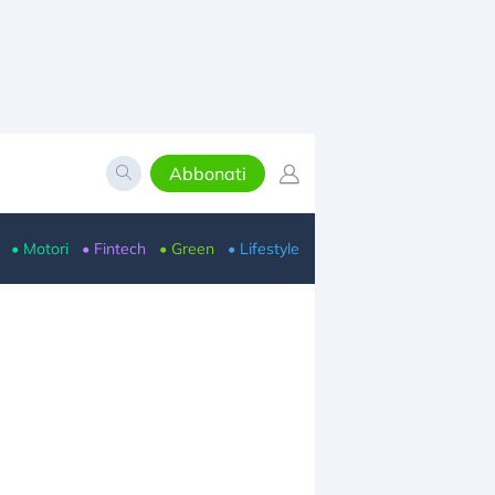
Abbonati
• Motori
• Fintech
• Green
• Lifestyle