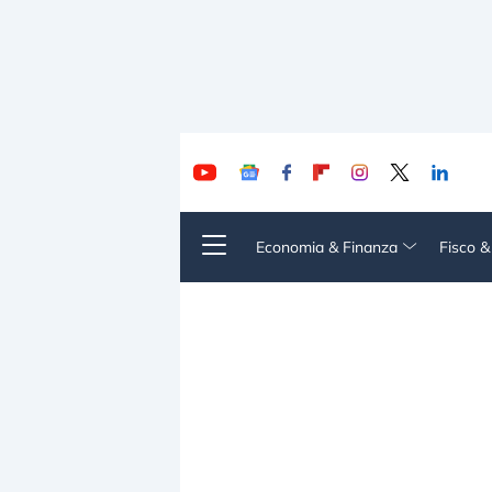
Economia & Finanza
Fisco 