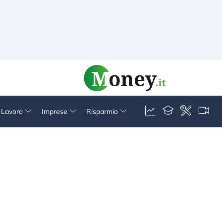
& Lavoro
Imprese
Risparmio