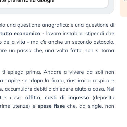
te preferita su Google
solo una questione anagrafica: è una questione di
 tutto economico
- lavoro instabile, stipendi che
o della vita - ma c’è anche un secondo ostacolo,
are un passo che, una volta fatto, non si torna
 ti spiega prima. Andare a vivere da soli non
ca capire se, dopo la firma, riuscirai a respirare
e, accumulare debiti o chiedere aiuto a casa. Nel
 tre cose:
affitto
,
costi di ingresso
(deposito
 prime utenze) e
spese fisse
che, da single, non