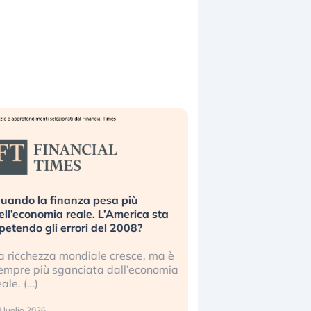
uando la finanza pesa più
Russia e Cina pronti
ell’economia reale. L’America sta
Starlink. Gli investit
ipetendo gli errori del 2008?
sottovalutando il ris
a ricchezza mondiale cresce, ma è
Gli investitori tech c
empre più sganciata dall’economia
ignorare il rischio geop
eale. (…)
17 luglio 2026
 luglio 2026