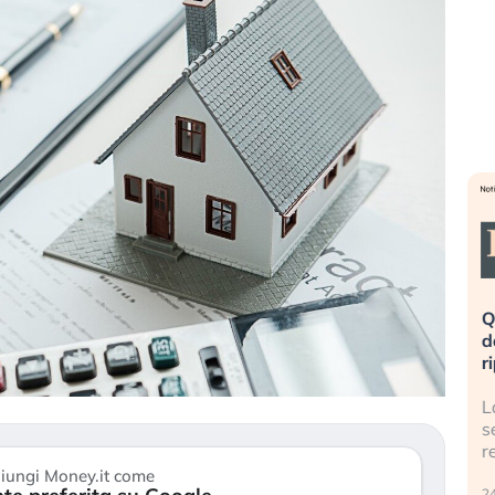
eme alla
«La mia vita è rovinata». Investitori
Q
uidando il
in preda al panico dopo lo scoppio
d
della bolla AI
r
finalmente
Il crollo della bolla AI travolge il
L
tanchezza
Kospi, mentre gli investitori retail (…)
s
r
30 luglio 2026
iungi Money.it come
24