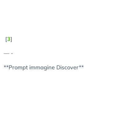
[
3
]
— -
**Prompt immagine Discover**