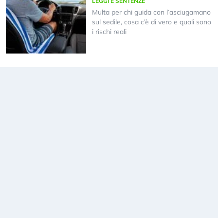
LEGGI E SENTENZE
Multa per chi guida con l’asciugamano
sul sedile, cosa c’è di vero e quali sono
i rischi reali