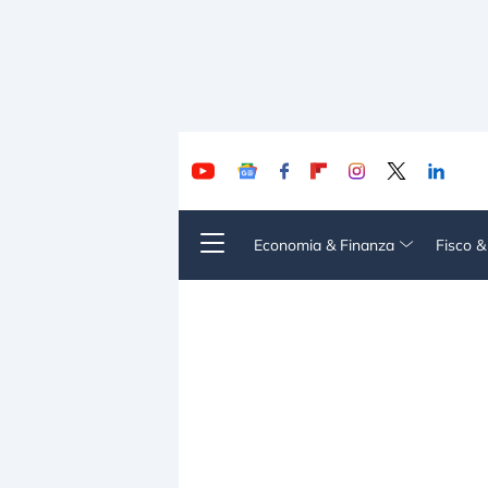
Economia & Finanza
Fisco 