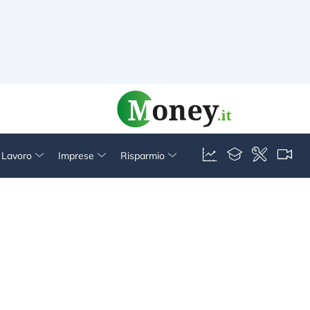
& Lavoro
Imprese
Risparmio