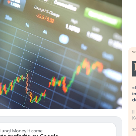
valutazioni estreme alla
«La mia vita è rovinata». I
ione. Cosa sta guidando il
in preda al panico dopo lo
ng degli asset?
della bolla AI
estitori stanno finalmente
Il crollo della bolla AI travo
ndo segni di stanchezza
Kospi, mentre gli investitori
e (…)
30 luglio 2026
iungi Money.it come
 2026