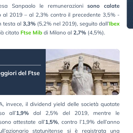
tesa Sanpaolo le remunerazioni
sono calate
o al 2019 – al 2,3% contro il precedente 3,5% -
n testa al
3,3%
(5,2% nel 2019), seguito dall’
Ibex
ià citato
Ftse Mib
di Milano al
2,7%
(4,5%).
eggiori del Ftse
A, invece, il dividend yield delle società quotate
o all’
1,9%
dal 2,5% del 2019, mentre le
sono attestate all’
1,5%
, contro l’1,9% dell’anno
ll’azionario statunitense si è registrata una