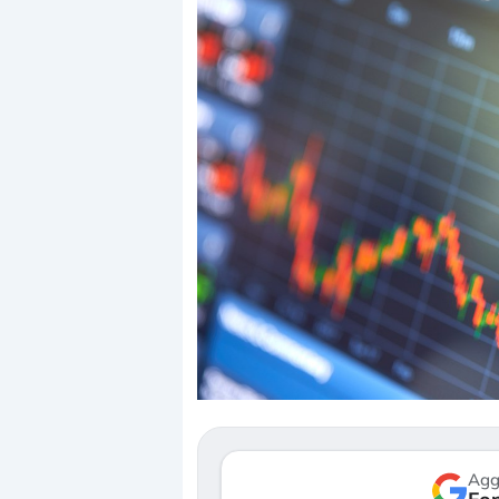
Dalle 
correz
reprici
Gli inv
mostra
verso l
Agg
3 agosto