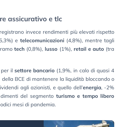
re assicurativo e tlc
i registrano invece rendimenti più elevati rispetto
5,3%) e
telecomunicazioni
(4,8%), mentre tagli
l ramo
tech
(0,8%),
lusso
(1%),
retail e auto
(tra
per il
settore bancario
(1,9%, in calo di quasi 4
ta della BCE di mantenere la liquidità bloccando o
idendi agli azionisti, e quello dell’
energia
, -2%
endimenti del segmento
turismo e tempo libero
dodici mesi di pandemia.