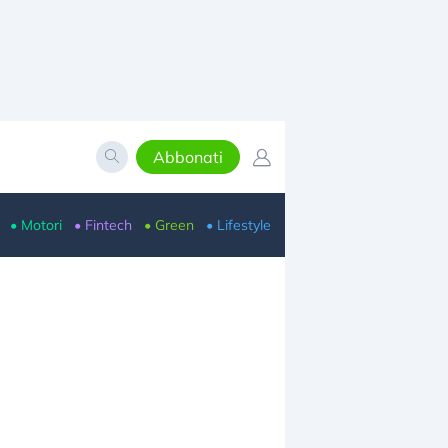
Abbonati
• Motori
• Fintech
• Green
• Lifestyle