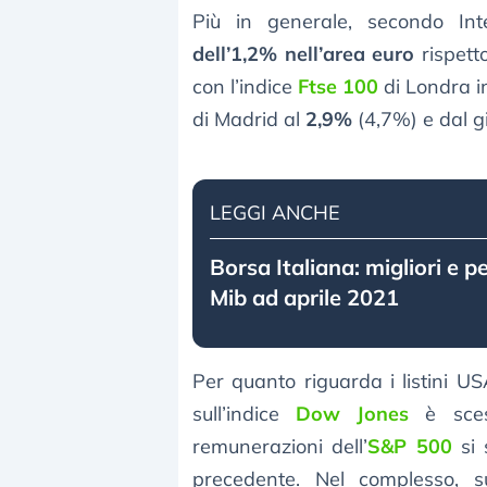
Più in generale, secondo In
dell’1,2% nell’area euro
rispett
con l’indice
Ftse 100
di Londra i
di Madrid al
2,9%
(4,7%) e dal g
LEGGI ANCHE
Borsa Italiana: migliori e p
Mib ad aprile 2021
Per quanto riguarda i listini US
sull’indice
Dow Jones
è sces
remunerazioni dell’
S&P 500
si 
precedente. Nel complesso, su