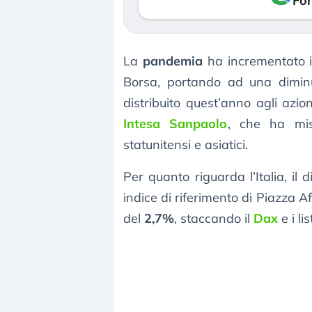
Fon
La
pandemia
ha incrementato il
Borsa, portando ad una dimin
distribuito quest’anno agli azio
Intesa Sanpaolo
, che ha mis
statunitensi e asiatici.
Per quanto riguarda l’Italia, il 
indice di riferimento di Piazza A
del
2,7%
, staccando il
Dax
e i li