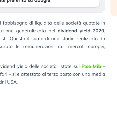
te preferita su Google
 fabbisogno di liquidità delle società quotate in
uzione generalizzata del
dividend yield 2020
,
nisti. Questo il sunto di uno studio realizzato da
urato le remunerazioni nei mercati europei,
dividend yield delle società listate sul
Ftse Mib
–
ffari – si è attestato al terzo posto con una media
stini USA.