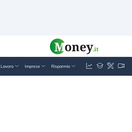
& Lavoro
Imprese
Risparmio