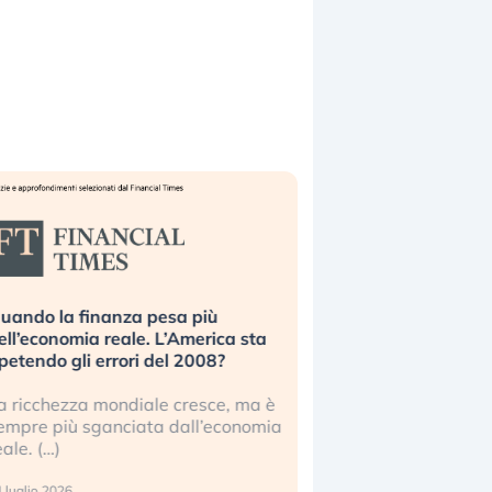
uando la finanza pesa più
Russia e Cina pronti
ell’economia reale. L’America sta
Starlink. Gli investit
ipetendo gli errori del 2008?
sottovalutando il ris
a ricchezza mondiale cresce, ma è
Gli investitori tech c
empre più sganciata dall’economia
ignorare il rischio geop
eale. (…)
17 luglio 2026
 luglio 2026