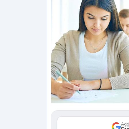
Dalle valutazioni estr
correzione. Cosa sta g
repricing degli asset?
Gli investitori stanno 
mostrando segni di s
verso le (…)
Agg
3 agosto 2026