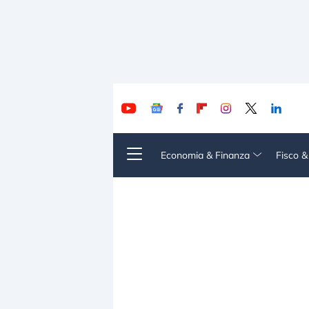
Economia & Finanza
Fisco 