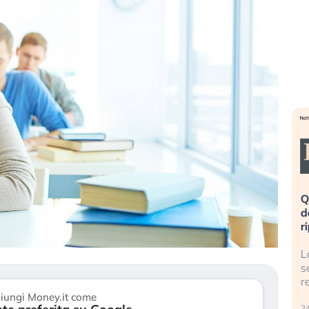
eme alla
«La mia vita è rovinata». Investitori
Q
uidando il
in preda al panico dopo lo scoppio
d
della bolla AI
r
finalmente
Il crollo della bolla AI travolge il
L
tanchezza
Kospi, mentre gli investitori retail (…)
s
r
30 luglio 2026
iungi Money.it come
24