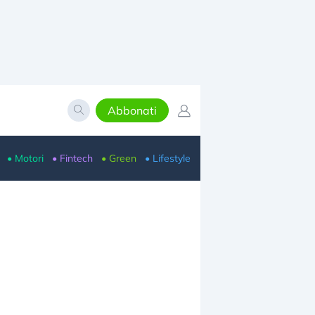
Abbonati
• Motori
• Fintech
• Green
• Lifestyle