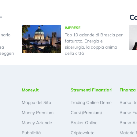
Co
IMPRESE
enario
Top 10 aziende di Brescia per
fatturato. Energia e
osa
siderurgia, la doppia anima
seggeri
della città
Money.it
Strumenti Finanziari
Finanza 
Mappa del Sito
Trading Online Demo
Borsa It
Money Premium
Corsi (Premium)
Borse E
Money Aziende
Broker Online
Borsa A
Pubblicità
Criptovalute
Materie 