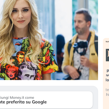
sa più
Russia e Cina pronti a spegnere
L
’America sta
Starlink. Gli investitori stanno
i
el 2008?
sottovalutando il rischio?
l
 cresce, ma è
Gli investitori tech continuano a
L
 dall’economia
ignorare il rischio geopolitico: il (…)
s
iungi Money.it come
c
te preferita su Google
17 luglio 2026
9