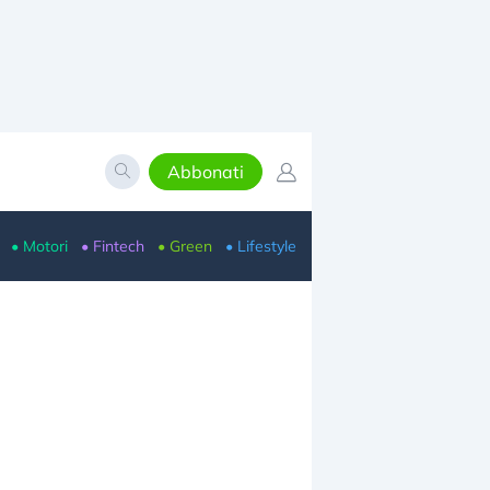
Abbonati
• Motori
• Fintech
• Green
• Lifestyle