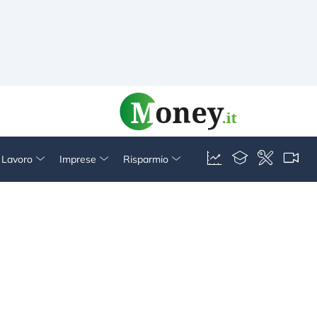
& Lavoro
Imprese
Risparmio