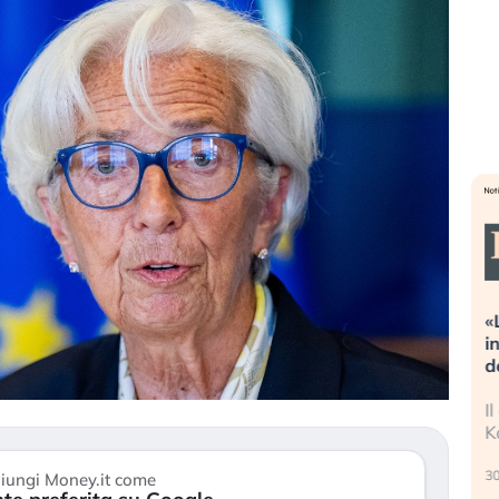
Dalle valutazioni estreme alla
«
correzione. Cosa sta guidando il
i
repricing degli asset?
d
Gli investitori stanno finalmente
I
mostrando segni di stanchezza
K
verso le (…)
30
iungi Money.it come
3 agosto 2026