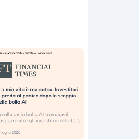
La mia vita è rovinata». Investitori
Quando la finanza p
n preda al panico dopo lo scoppio
dell’economia reale. 
ella bolla AI
ripetendo gli errori 
l crollo della bolla AI travolge il
La ricchezza mondial
ospi, mentre gli investitori retail (…)
sempre più sganciata
reale. (…)
 luglio 2026
24 luglio 2026