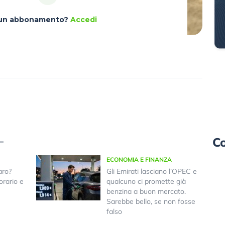
à un abbonamento?
Accedi
Co
ECONOMIA E FINANZA
aro?
Gli Emirati lasciano l’OPEC e
orario e
qualcuno ci promette già
benzina a buon mercato.
Sarebbe bello, se non fosse
falso