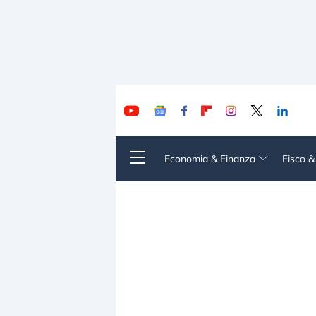
Economia & Finanza
Fisco 