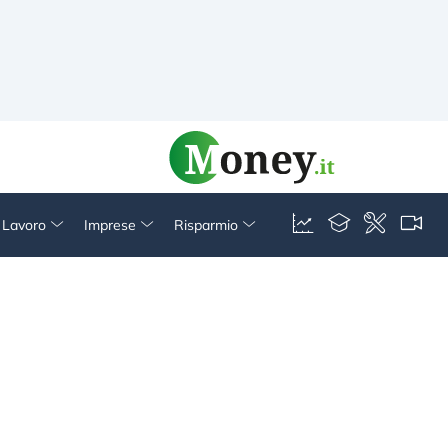
& Lavoro
Imprese
Risparmio