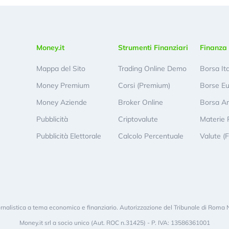
Money.it
Strumenti Finanziari
Finanza 
Mappa del Sito
Trading Online Demo
Borsa It
Money Premium
Corsi (Premium)
Borse E
Money Aziende
Broker Online
Borsa A
Pubblicità
Criptovalute
Materie 
Pubblicità Elettorale
Calcolo Percentuale
Valute (
rnalistica a tema economico e finanziario. Autorizzazione del Tribunale di Roma 
Money.it srl a socio unico (Aut. ROC n.31425) - P. IVA: 13586361001