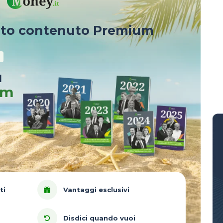
sto contenuto Premium
u
um
ti
Vantaggi esclusivi
Disdici quando vuoi