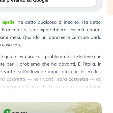
te preferita su Google
 aprile
, ha detto qualcosa di insolito. Ha detto,
 a Francoforte, che «potrebbero esserci enormi
ssimi mesi. Quando un banchiere centrale parla
ù cosa fare.
è quale leva tirare. Il problema è che le leve che
e per il problema che ha davanti. E l’Italia, in
e volte
: sull’inflazione importata che le erode i
sarà costretta — non vorrà,
sarà costretta
— ad
 europea decelera. Triplo, in realtà, se contiamo