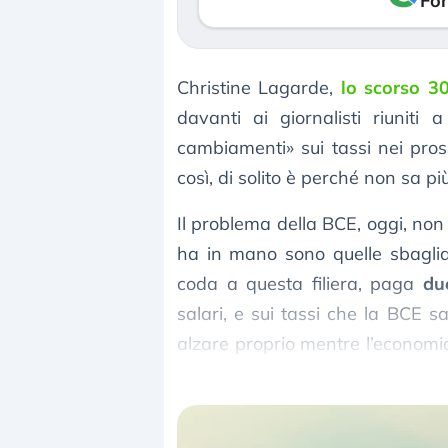
Fon
Christine Lagarde,
lo scorso 30
davanti ai giornalisti riuniti
cambiamenti» sui tassi nei pro
così, di solito è perché non sa pi
Il problema della BCE, oggi, non 
ha in mano sono quelle sbagliat
coda a questa filiera, paga
du
salari, e sui tassi che la BCE 
alzare proprio mentre l’economia
il vincolo demografico.