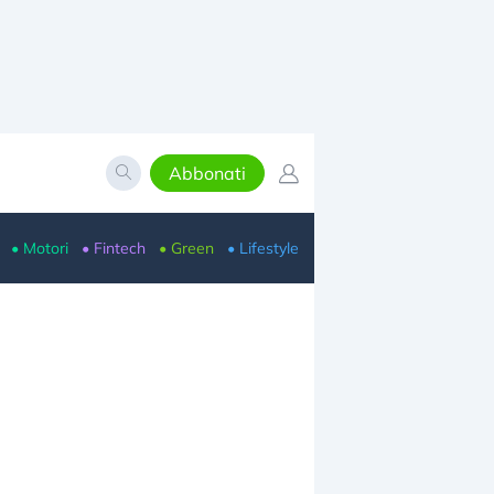
Abbonati
• Motori
• Fintech
• Green
• Lifestyle