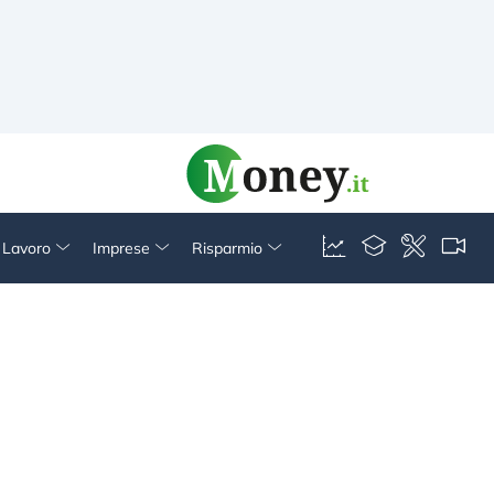
& Lavoro
Imprese
Risparmio