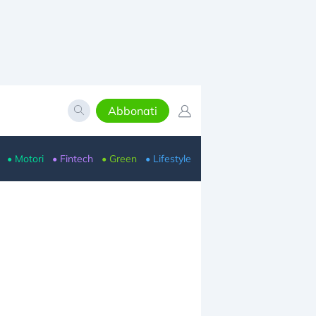
Abbonati
• Motori
• Fintech
• Green
• Lifestyle