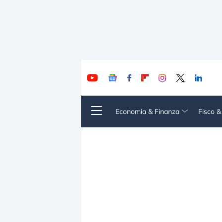
Economia & Finanza
Fisco 