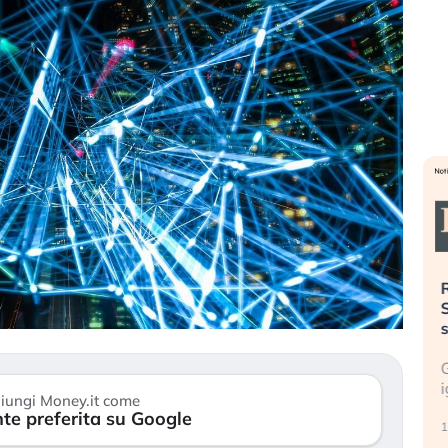
». Investitori
Quando la finanza pesa più
R
o lo scoppio
dell’economia reale. L’America sta
S
ripetendo gli errori del 2008?
s
travolge il
La ricchezza mondiale cresce, ma è
G
itori retail (…)
sempre più sganciata dall’economia
i
iungi Money.it come
reale. (…)
te preferita su Google
17
24 luglio 2026