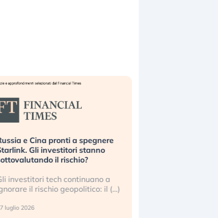
ussia e Cina pronti a spegnere
La grande operazion
tarlink. Gli investitori stanno
insabbiamento sui da
ottovalutando il rischio?
l’AI, spiegata sul Fi
li investitori tech continuano a
Le regole sulla trasp
gnorare il rischio geopolitico: il (…)
sembrano non valere 
center e le big (…)
 luglio 2026
9 luglio 2026