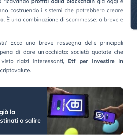
no ricavando
profitti dalla blockchain
già oggi e
no costruendo i sistemi che potrebbero creare
ro
. È una combinazione di scommesse: a breve e
ti? Ecco una breve rassegna delle principali
ena di dare un’occhiata: società quotate che
isto rialzi interessanti,
Etf per investire in
 criptovalute.
già la
tinati a salire