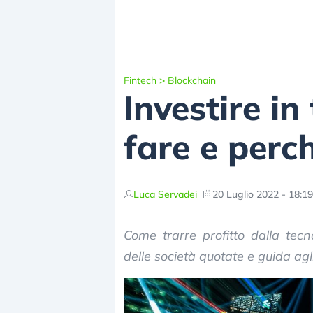
Fintech
>
Blockchain
Investire i
fare e perc
Luca Servadei
20 Luglio 2022 - 18:19
Come trarre profitto dalla tecno
delle società quotate e guida agli