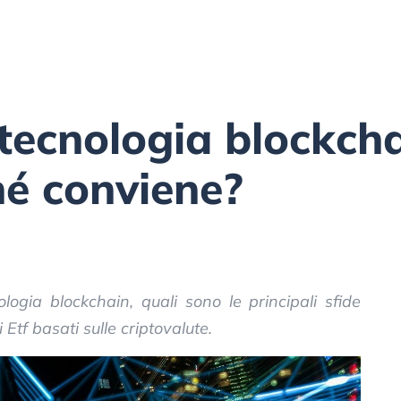
n tecnologia blockch
hé conviene?
logia blockchain, quali sono le principali sfide
 Etf basati sulle criptovalute.