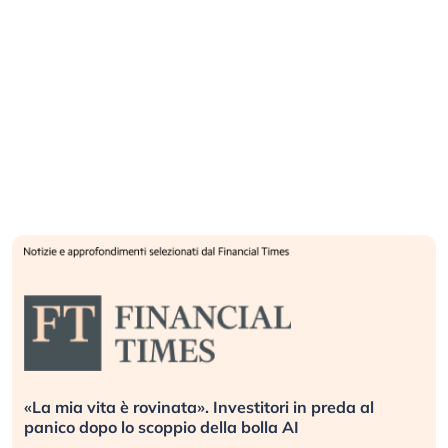
. Investitori in preda al
Quando la finanza pesa pi
della bolla AI
L’America sta ripetendo gl