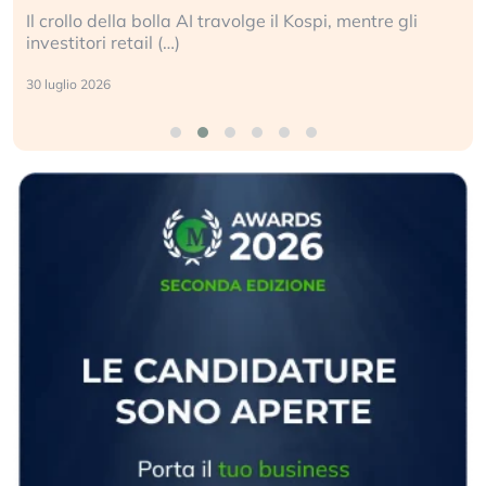
ravolge il Kospi, mentre gli
La ricchezza mondiale cre
sganciata dall’economia re
24 luglio 2026