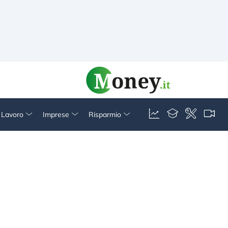
& Lavoro
Imprese
Risparmio