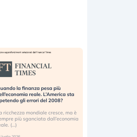
uando la finanza pesa più
Russia e Cina pronti
ell’economia reale. L’America sta
Starlink. Gli investit
ipetendo gli errori del 2008?
sottovalutando il ris
a ricchezza mondiale cresce, ma è
Gli investitori tech c
empre più sganciata dall’economia
ignorare il rischio geop
eale. (…)
17 luglio 2026
 luglio 2026