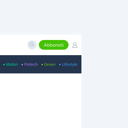
Abbonati
• Motori
• Fintech
• Green
• Lifestyle