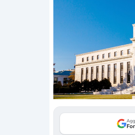
Dalle valutazioni estr
correzione. Cosa sta g
repricing degli asset?
Gli investitori stanno 
mostrando segni di s
Agg
verso le (…)
Fon
3 agosto 2026