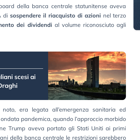
l board della banca centrale statunitense aveva
SA di
sospendere il riacquisto di azioni
nel terzo
mento dei dividendi
al volume riconosciuto agli
iani scesi ai
Draghi
 noto, era legata all’emergenza sanitaria ed
a ondata pandemica, quando l’approccio morbido
ne Trump aveva portato gli Stati Uniti ai primi
iani della banca centrale le restrizioni sarebbero