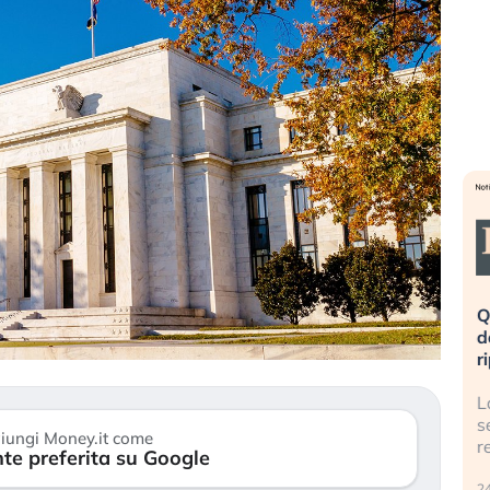
eme alla
«La mia vita è rovinata». Investitori
Q
uidando il
in preda al panico dopo lo scoppio
d
della bolla AI
r
finalmente
Il crollo della bolla AI travolge il
L
tanchezza
Kospi, mentre gli investitori retail (…)
s
iungi Money.it come
r
te preferita su Google
30 luglio 2026
24