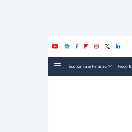
Economia & Finanza
Fisco 