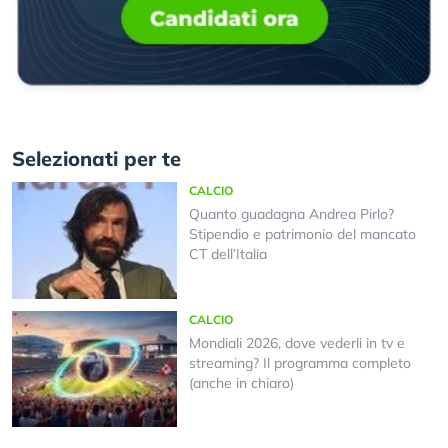
Selezionati per te
CALCIO
Quanto guadagna Andrea Pirlo?
Stipendio e patrimonio del mancato
CT dell’Italia
CALCIO
Mondiali 2026, dove vederli in tv e
streaming? Il programma completo
(anche in chiaro)