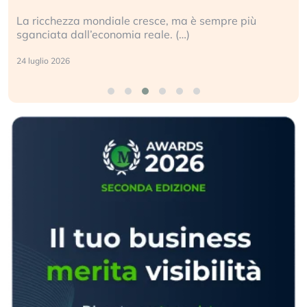
La ricchezza mondiale cresce, ma è sempre più
sganciata dall’economia reale. (…)
24 luglio 2026