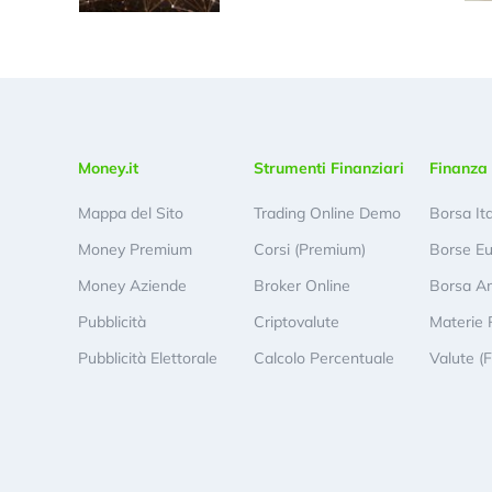
Money.it
Strumenti Finanziari
Finanza 
Mappa del Sito
Trading Online Demo
Borsa It
Money Premium
Corsi (Premium)
Borse E
Money Aziende
Broker Online
Borsa A
Pubblicità
Criptovalute
Materie 
Pubblicità Elettorale
Calcolo Percentuale
Valute (