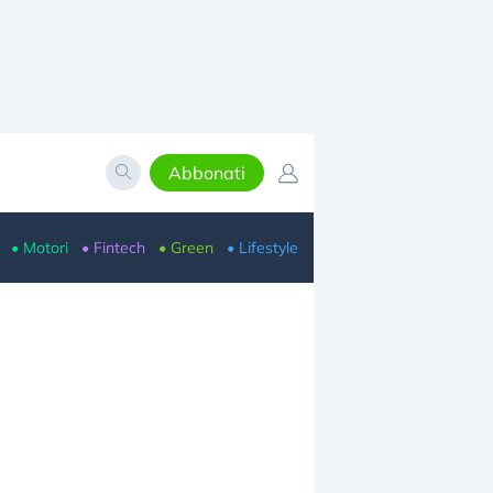
Abbonati
• Motori
• Fintech
• Green
• Lifestyle