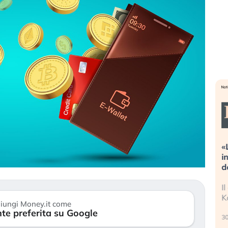
ioni estreme alla
«La mia vita è rovinata». Investit
osa sta guidando il
in preda al panico dopo lo scopp
li asset?
della bolla AI
ri stanno finalmente
Il crollo della bolla AI travolge il
gni di stanchezza
Kospi, mentre gli investitori retail
iungi Money.it come
te preferita su Google
30 luglio 2026