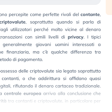
gono percepite come perfette rivali del
contante
,
criptovalute
, soprattutto quando si parla di
gli utilizzatori perché molto vicine al denaro
ansazioni con simili livelli di
privacy
. I tipici
 generalmente giovani uomini interessati a
ne finanziaria, ma c’è qualche differenza tra
 metodo di pagamento.
ossesso delle criptovalute sia legato soprattutto
i contanti, o che addirittura si affidano quasi
tali, rifiutando il denaro cartaceo tradizionale.
a centrale europea
arriva alla conclusione che
ità
tra contanti e criptovalute, in particolare per
o attento alla riservatezza.