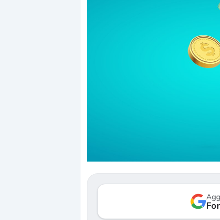
Dalle valutaz
correzione. C
repricing deg
Gli investito
mostrando se
Agg
verso le (…)
Fon
3 agosto 2026