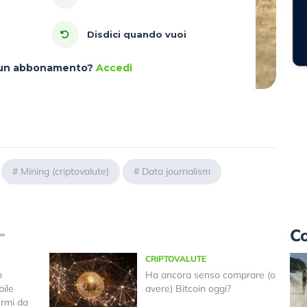
Disdici quando vuoi
à un abbonamento?
Accedi
#
Mining (criptovalute)
#
Data journalism
Co
CRIPTOVALUTE
n
Ha ancora senso comprare (o
bile
avere) Bitcoin oggi?
ermi da