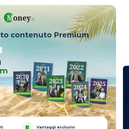
sto contenuto Premium
u
um
ti
Vantaggi esclusivi