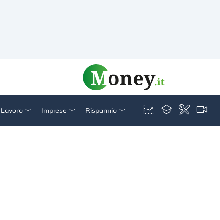
& Lavoro
Imprese
Risparmio