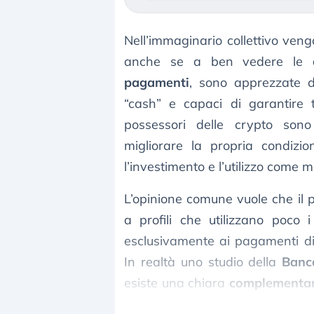
Nell’immaginario collettivo ven
anche se a ben vedere le
pagamenti
, sono apprezzate da
“cash” e capaci di garantire tr
possessori delle crypto sono
migliorare la propria condizio
l’investimento e l’utilizzo come
L’opinione comune vuole che il p
a profili che utilizzano poco 
esclusivamente ai pagamenti digi
In realtà uno studio della
Banc
esiste una chiara
complementar
chi cerca un metodo di pagament