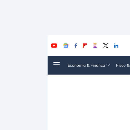
Economia & Finanza
Fisco 