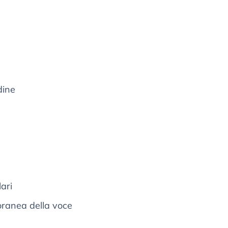
dine
ari
poranea della voce