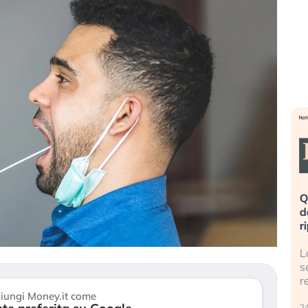
eme alla
«La mia vita è rovinata». Investitori
Q
uidando il
in preda al panico dopo lo scoppio
d
della bolla AI
r
finalmente
Il crollo della bolla AI travolge il
L
tanchezza
Kospi, mentre gli investitori retail (…)
s
r
30 luglio 2026
iungi Money.it come
24