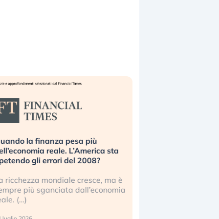
uando la finanza pesa più
Russia e Cina pronti
ell’economia reale. L’America sta
Starlink. Gli investit
ipetendo gli errori del 2008?
sottovalutando il ris
a ricchezza mondiale cresce, ma è
Gli investitori tech c
empre più sganciata dall’economia
ignorare il rischio geop
eale. (…)
17 luglio 2026
 luglio 2026