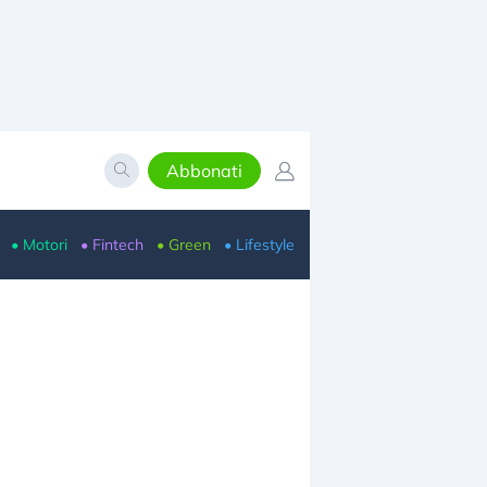
Abbonati
• Motori
• Fintech
• Green
• Lifestyle