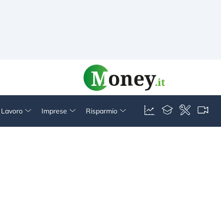
& Lavoro
Imprese
Risparmio