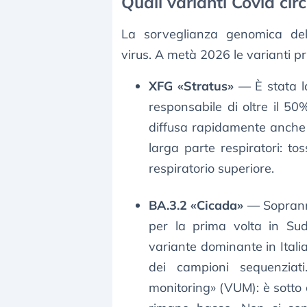
Quali varianti Covid circ
La sorveglianza genomica dell
virus. A metà 2026 le varianti pr
XFG «Stratus»
— È stata l
responsabile di oltre il 50%
diffusa rapidamente anche 
larga parte respiratori: t
respiratorio superiore.
BA.3.2 «Cicada»
— Sopranno
per la prima volta in Su
variante dominante in Ital
dei campioni sequenziat
monitoring» (VUM): è sotto o