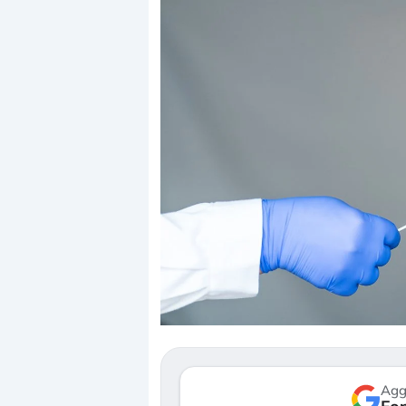
Dalle valutazioni estr
correzione. Cosa sta g
repricing degli asset?
Gli investitori stanno 
mostrando segni di s
verso le (…)
Agg
3 agosto 2026