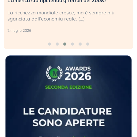
L’America sta ripetendo gli errori del 2008?
La ricchezza mondiale cresce, ma è sempre più
sganciata dall’economia reale. (…)
24 luglio 2026