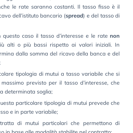
he le rate saranno costanti. Il tasso fisso è il
avo dell’istituto bancario (
spread
) e del tasso di
in questo caso il tasso d’interesse e le rate
non
iù alti o più bassi rispetto ai valori iniziali. In
termina dalla somma del ricavo della banca e del
;
olare tipologia di mutui a tasso variabile che si
o massimo previsto per il tasso d’interesse, che
a determinata soglia;
questa particolare tipologia di mutui prevede che
fisso e in parte variabile;
 tratta di mutui particolari che permettono di
o in base alle modalità stabilite nel contratto;