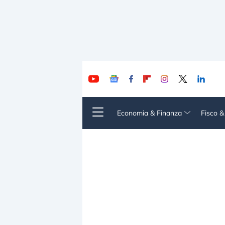
Economia & Finanza
Fisco 