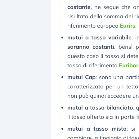
costante
, ne segue che anc
risultato della somma del ric
riferimento europeo
Eurirs
;
mutui a tasso variabile
: 
saranno costanti
, bensì p
questo caso il tasso si de
tasso di riferimento
Euribor
mutui Cap
: sono una partic
caratterizzato per un tett
non può quindi eccedere un
mutui a tasso bilanciato
: 
il tasso offerto sia in parte 
mutui a tasso misto
: si
cambiare la tipologia di tass