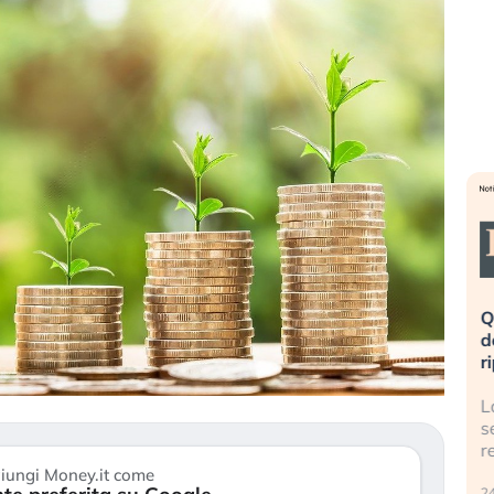
eme alla
«La mia vita è rovinata». Investitori
Q
uidando il
in preda al panico dopo lo scoppio
d
della bolla AI
r
finalmente
Il crollo della bolla AI travolge il
L
tanchezza
Kospi, mentre gli investitori retail (…)
s
r
30 luglio 2026
iungi Money.it come
24