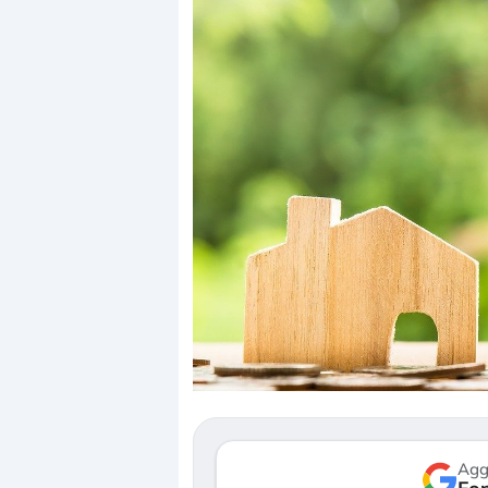
Dalle valutazioni estr
correzione. Cosa sta g
repricing degli asset?
Gli investitori stanno 
mostrando segni di s
verso le (…)
Agg
3 agosto 2026