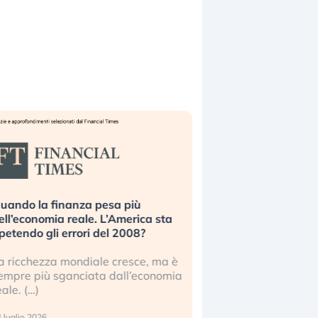
uando la finanza pesa più
Russia e Cina pronti
ell’economia reale. L’America sta
Starlink. Gli investit
ipetendo gli errori del 2008?
sottovalutando il ris
a ricchezza mondiale cresce, ma è
Gli investitori tech c
empre più sganciata dall’economia
ignorare il rischio geop
eale. (…)
17 luglio 2026
 luglio 2026