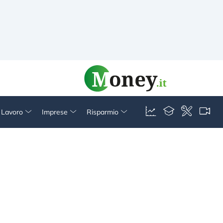
& Lavoro
Imprese
Risparmio