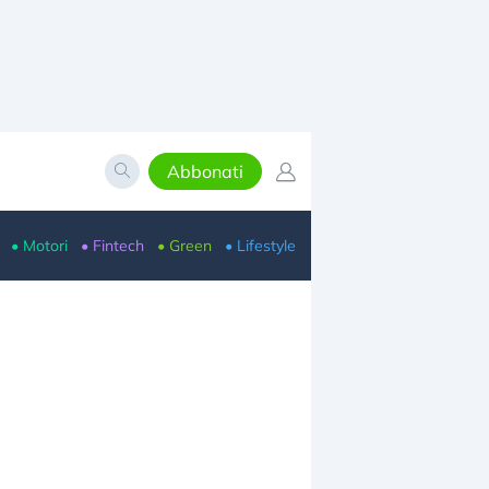
Abbonati
• Motori
• Fintech
• Green
• Lifestyle