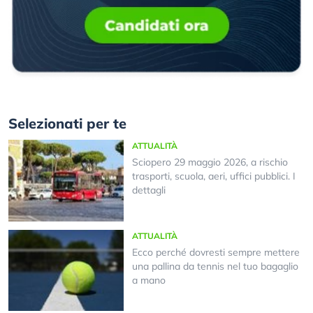
Selezionati per te
ATTUALITÀ
Sciopero 29 maggio 2026, a rischio
trasporti, scuola, aeri, uffici pubblici. I
dettagli
ATTUALITÀ
Ecco perché dovresti sempre mettere
una pallina da tennis nel tuo bagaglio
a mano