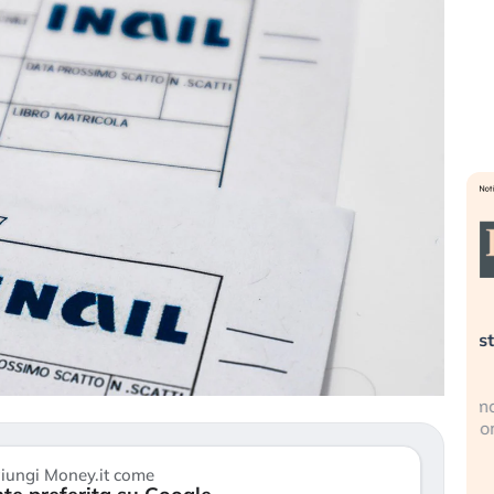
». Investitori
Quando la finanza pesa più
R
o lo scoppio
dell’economia reale. L’America sta
S
ripetendo gli errori del 2008?
s
travolge il
La ricchezza mondiale cresce, ma è
G
itori retail (…)
sempre più sganciata dall’economia
i
reale. (…)
17
iungi Money.it come
24 luglio 2026