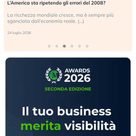
L’America sta ripetendo gli errori del 2008?
La ricchezza mondiale cresce, ma è sempre più
sganciata dall’economia reale. (…)
24 luglio 2026