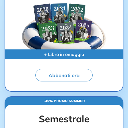
+ Libro in omaggio
Abbonati ora
-30% PROMO SUMMER
Semestrale