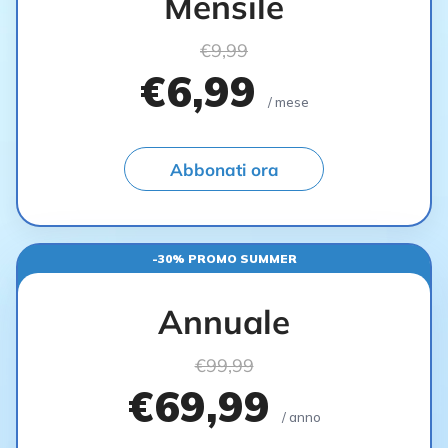
Mensile
€9,99
€6,99
/ mese
Abbonati ora
-30% PROMO SUMMER
Annuale
€99,99
€69,99
/ anno