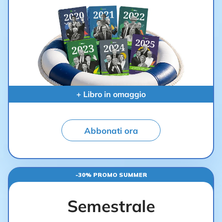
+ Libro in omaggio
Abbonati ora
-30% PROMO SUMMER
Semestrale