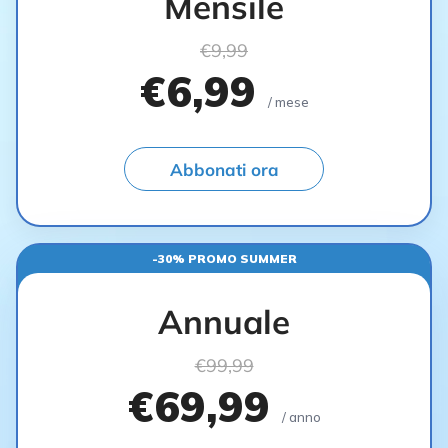
Mensile
€9,99
€6,99
/ mese
Abbonati ora
-30% PROMO SUMMER
Annuale
€99,99
€69,99
/ anno