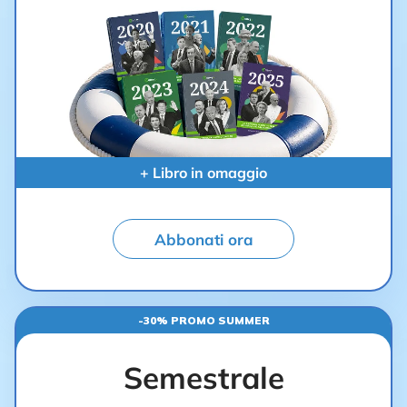
+ Libro in omaggio
Abbonati ora
-30% PROMO SUMMER
Semestrale