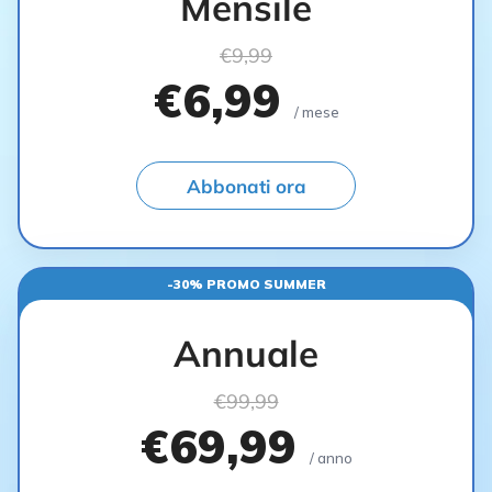
Mensile
€9,99
€6,99
/ mese
Abbonati ora
-30% PROMO SUMMER
Annuale
€99,99
€69,99
/ anno