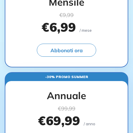
Mensile
€9,99
€6,99
/ mese
Abbonati ora
-30% PROMO SUMMER
Annuale
€99,99
€69,99
/ anno