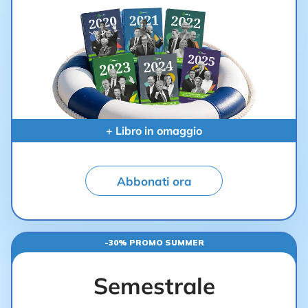
+ Libro in omaggio
Abbonati ora
-30% PROMO SUMMER
Semestrale