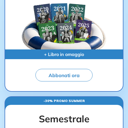
+ Libro in omaggio
Abbonati ora
-30% PROMO SUMMER
Semestrale