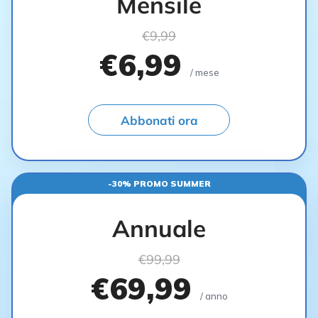
Mensile
€9,99
€6,99
/ mese
Abbonati ora
-30% PROMO SUMMER
Annuale
€99,99
€69,99
/ anno