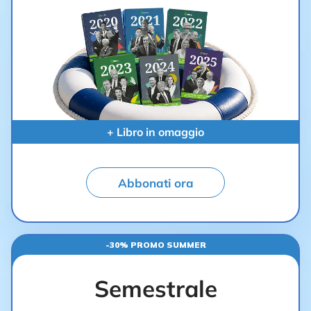
+ Libro in omaggio
Abbonati ora
-30% PROMO SUMMER
Semestrale