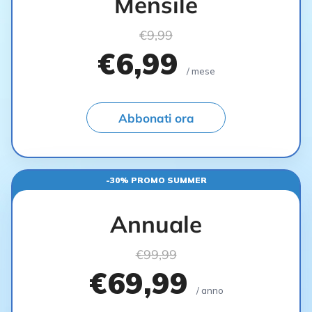
Mensile
€9,99
€6,99
/ mese
Abbonati ora
-30% PROMO SUMMER
Annuale
€99,99
€69,99
/ anno