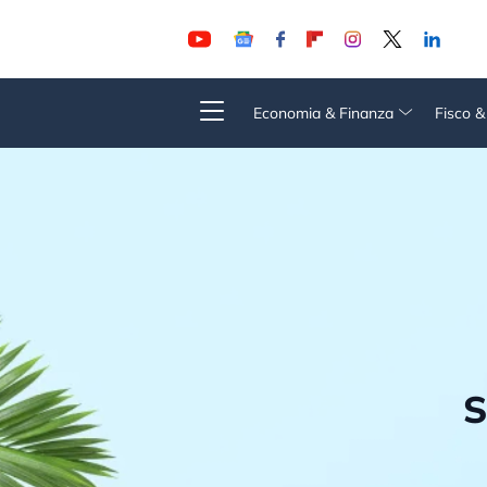
Economia & Finanza
Fisco 
S