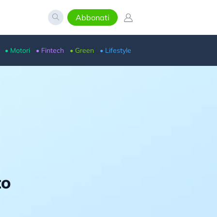
Abbonati
• Motori
• Fintech
• Green
• Lifestyle
to