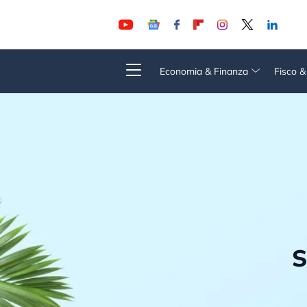
Economia & Finanza
Fisco 
S