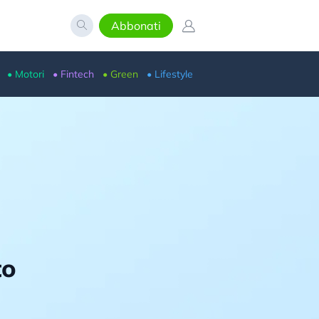
Abbonati
• Motori
• Fintech
• Green
• Lifestyle
to