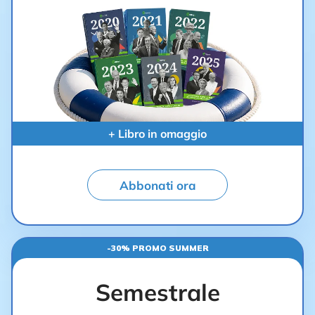
+ Libro in omaggio
Abbonati ora
-30% PROMO SUMMER
Semestrale