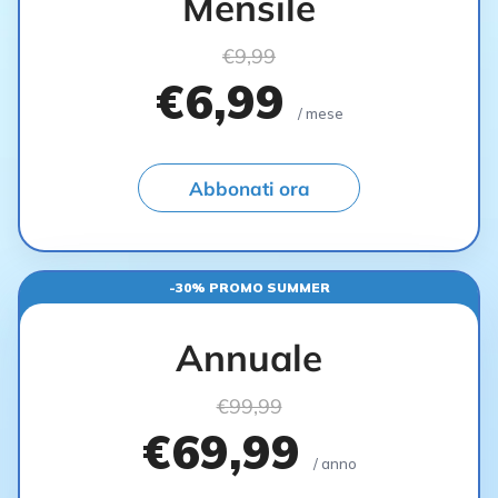
Mensile
€9,99
€6,99
/ mese
Abbonati ora
-30% PROMO SUMMER
Annuale
€99,99
€69,99
/ anno