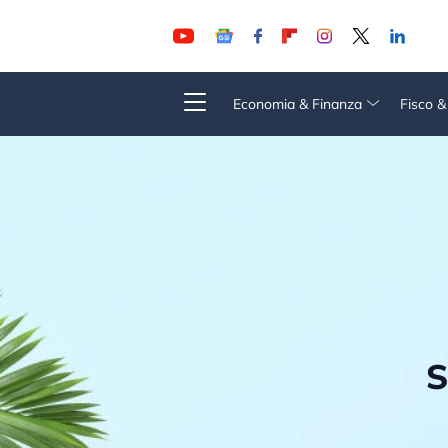
Economia & Finanza
Fisco 
S