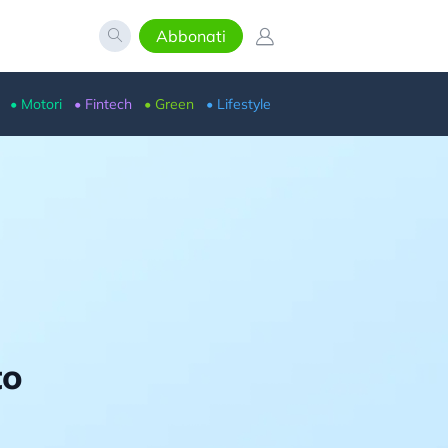
Abbonati
• Motori
• Fintech
• Green
• Lifestyle
to