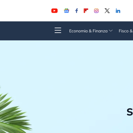
Economia & Finanza
Fisco 
S