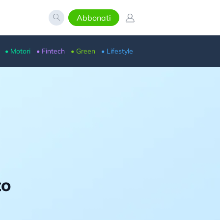
Abbonati
• Motori
• Fintech
• Green
• Lifestyle
to