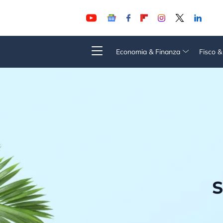
Economia & Finanza
Fisco 
S