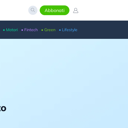
Abbonati
• Motori
• Fintech
• Green
• Lifestyle
to