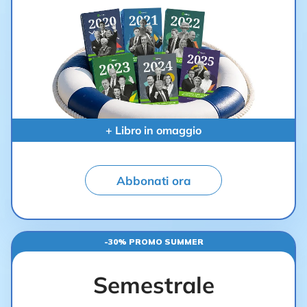
+ Libro in omaggio
Abbonati ora
-30% PROMO SUMMER
Semestrale