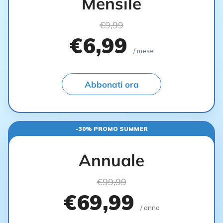
Mensile
€9,99
€6,99
/ mese
Abbonati ora
-30% PROMO SUMMER
Annuale
€99,99
€69,99
/ anno