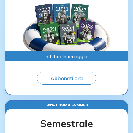
+ Libro in omaggio
Abbonati ora
-30% PROMO SUMMER
Semestrale