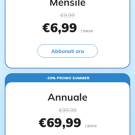
Mensile
€9,99
€6,99
/ mese
Abbonati ora
-30% PROMO SUMMER
Annuale
€99,99
€69,99
/ anno