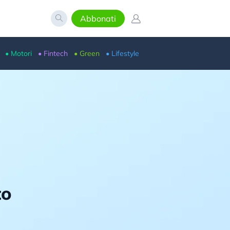
Abbonati
• Motori
• Fintech
• Green
• Lifestyle
to