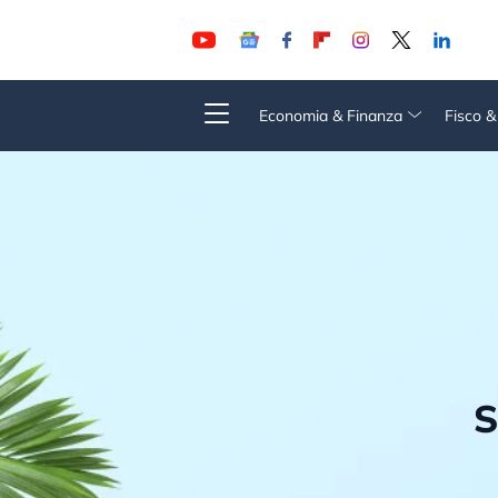
Economia & Finanza
Fisco 
S