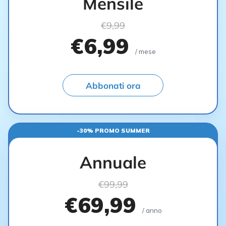
Mensile
€9,99
€6,99
/ mese
Abbonati ora
-30% PROMO SUMMER
Annuale
€99,99
€69,99
/ anno