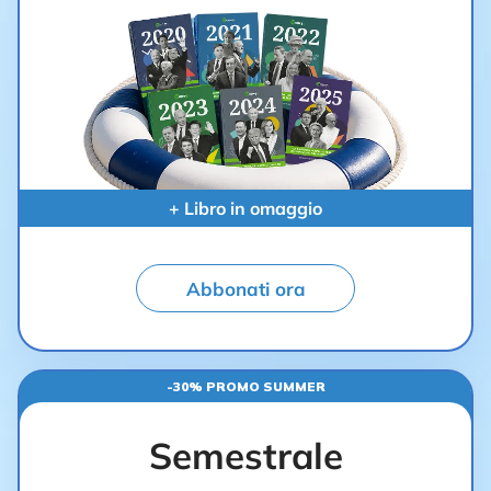
+ Libro in omaggio
Abbonati ora
-30% PROMO SUMMER
Semestrale