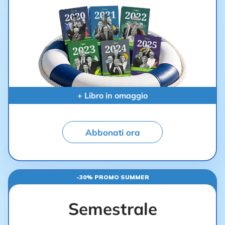
+ Libro in omaggio
Abbonati ora
-30% PROMO SUMMER
Semestrale