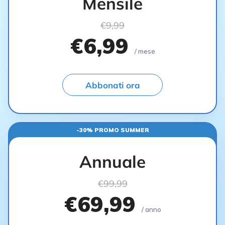
Mensile
€9,99
€6,99
/ mese
Abbonati ora
-30% PROMO SUMMER
Annuale
€99,99
€69,99
/ anno