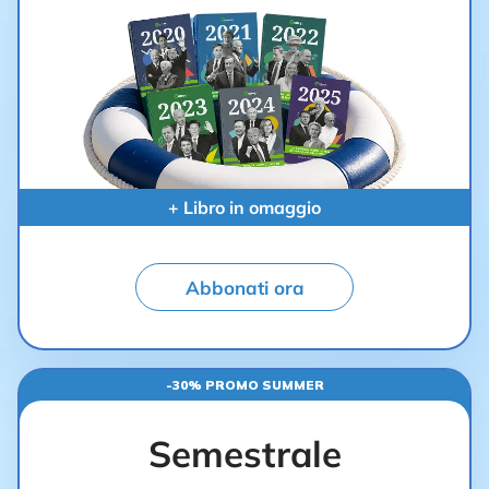
+ Libro in omaggio
Abbonati ora
-30% PROMO SUMMER
Semestrale