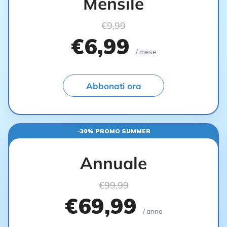
Mensile
€9,99
€6,99
/ mese
Abbonati ora
-30% PROMO SUMMER
Annuale
€99,99
€69,99
/ anno