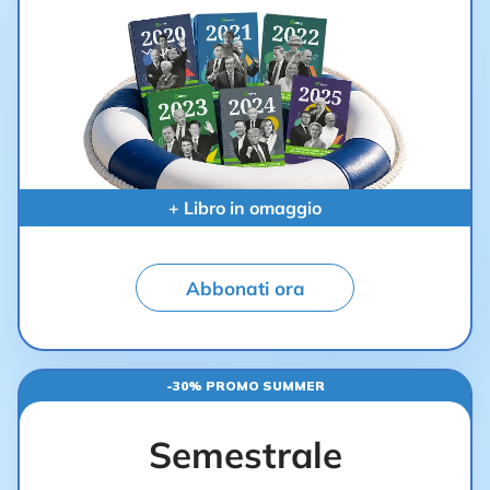
+ Libro in omaggio
Abbonati ora
-30% PROMO SUMMER
Semestrale