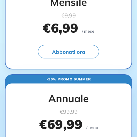
Mensile
€9,99
€6,99
/ mese
Abbonati ora
-30% PROMO SUMMER
Annuale
€99,99
€69,99
/ anno