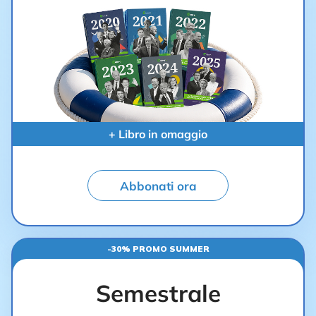
+ Libro in omaggio
Abbonati ora
-30% PROMO SUMMER
Semestrale