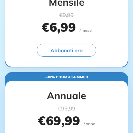
Mensile
€9,99
€6,99
/ mese
Abbonati ora
-30% PROMO SUMMER
Annuale
€99,99
€69,99
/ anno