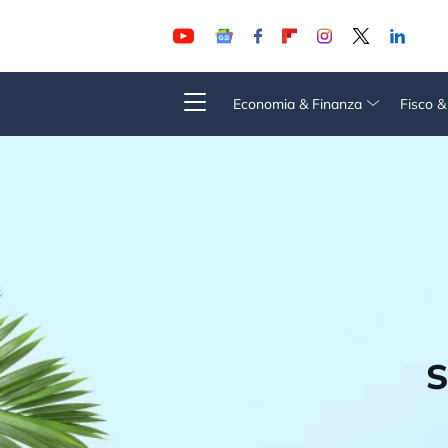
Economia & Finanza
Fisco 
S