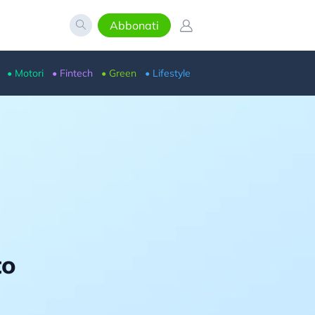
Abbonati
• Motori
• Fintech
• Green
• Lifestyle
to