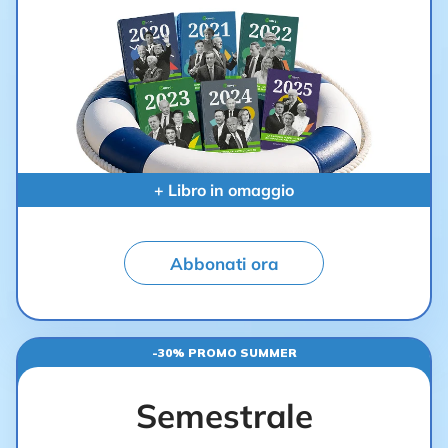
+ Libro in omaggio
Abbonati ora
-30% PROMO SUMMER
Semestrale