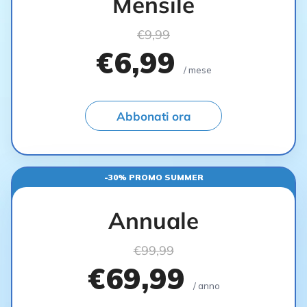
Mensile
€9,99
€6,99
/ mese
Abbonati ora
-30% PROMO SUMMER
Annuale
€99,99
€69,99
/ anno