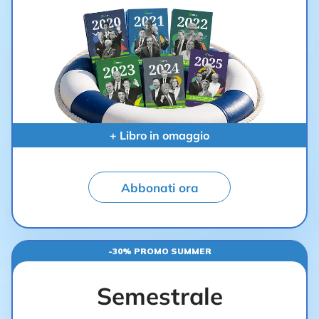
+ Libro in omaggio
Abbonati ora
-30% PROMO SUMMER
Semestrale