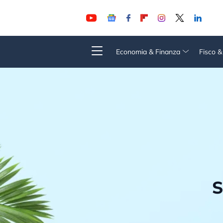
Economia & Finanza
Fisco 
S