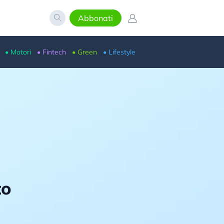
Abbonati
• Motori
• Fintech
• Green
• Lifestyle
to