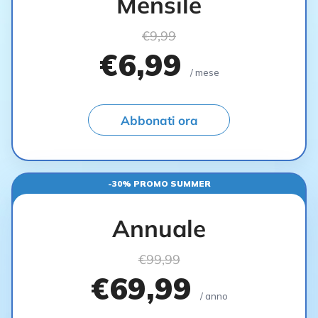
Mensile
€9,99
€6,99
/ mese
Abbonati ora
-30% PROMO SUMMER
Annuale
€99,99
€69,99
/ anno