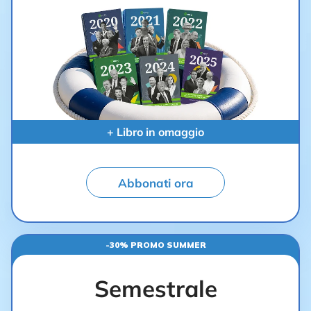
+ Libro in omaggio
Abbonati ora
-30% PROMO SUMMER
Semestrale