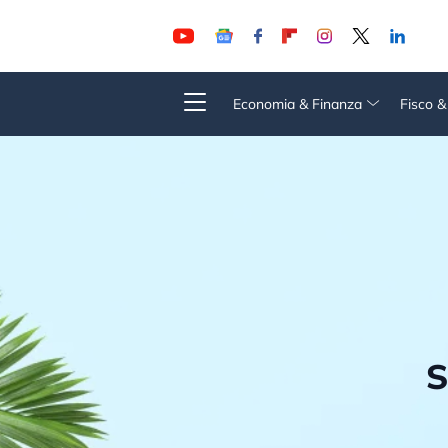
Economia & Finanza
Fisco 
S