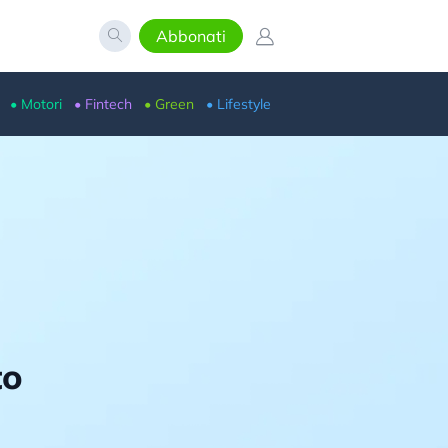
Abbonati
• Motori
• Fintech
• Green
• Lifestyle
to