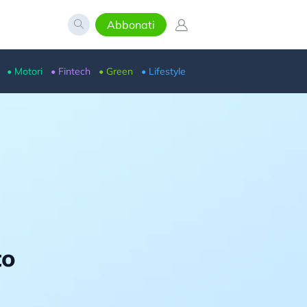
Abbonati
• Motori
• Fintech
• Green
• Lifestyle
to