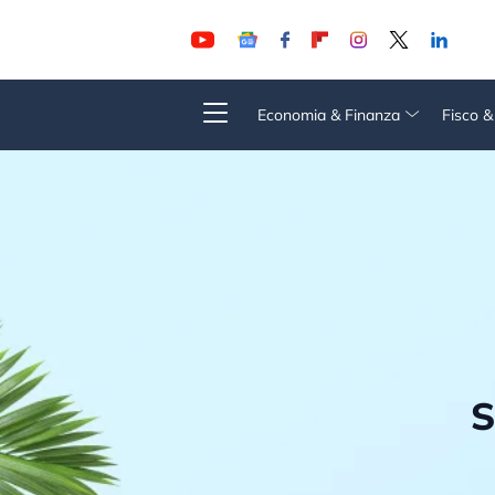
Economia & Finanza
Fisco 
S