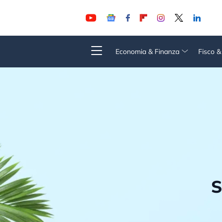
Economia & Finanza
Fisco 
S