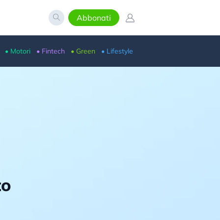
Abbonati
• Motori
• Fintech
• Green
• Lifestyle
to