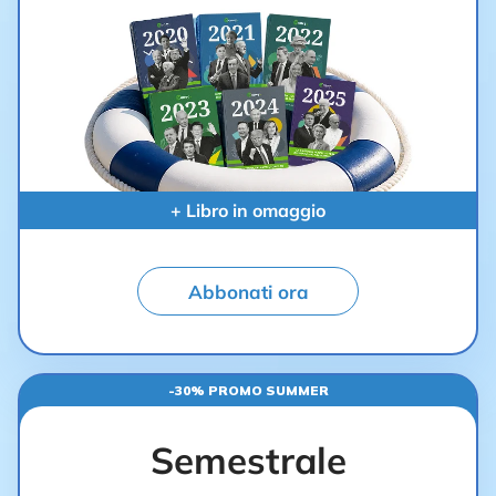
+ Libro in omaggio
Abbonati ora
-30% PROMO SUMMER
Semestrale