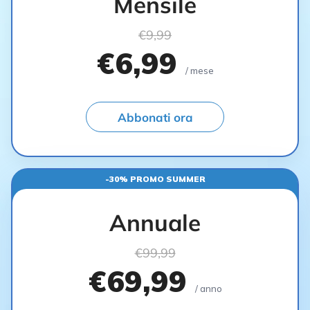
Mensile
€9,99
€6,99
/ mese
Abbonati ora
-30% PROMO SUMMER
Annuale
€99,99
€69,99
/ anno